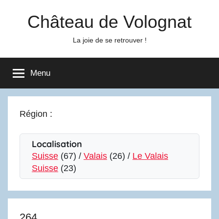
Aller
Château de Volognat
au
contenu
La joie de se retrouver !
Menu
Région :
Localisation
Suisse
(67) /
Valais
(26) /
Le Valais
Suisse
(23)
264