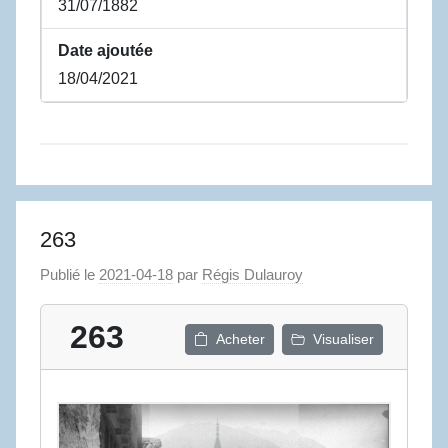
31/07/1882
Date ajoutée
18/04/2021
263
Publié le
2021-04-18
par
Régis Dulauroy
263
Acheter
Visualiser