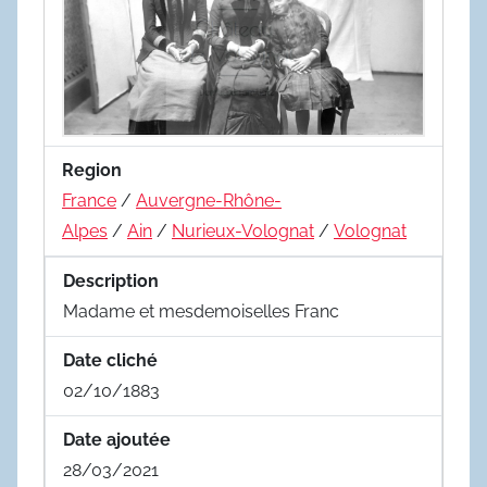
Region
France
/
Auvergne-Rhône-
Alpes
/
Ain
/
Nurieux-Volognat
/
Volognat
Description
Madame et mesdemoiselles Franc
Date cliché
02/10/1883
Date ajoutée
28/03/2021