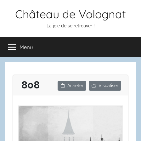
Aller
Château de Volognat
au
contenu
La joie de se retrouver !
Menu
808
Acheter
Visualiser