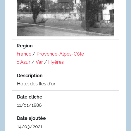
Region
France
/
Provence-Alpes-Côte
d'Azur
/
Var
/
Hyères
Description
Hotel des Iles d'or
Date cliché
11/01/1886
Date ajoutée
14/03/2021