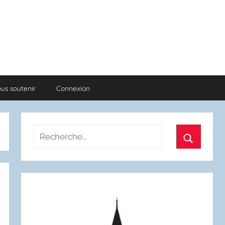
us soutenir
Connexion
Recherche
pour
Recherch
: