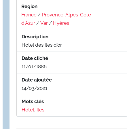
Region
France
/
Provence-Alpes-Côte
d'Azur
/
Var
/
Hyères
Description
Hotel des Iles d'or
Date cliché
11/01/1886
Date ajoutée
14/03/2021
Mots clés
Hôtel
,
Iles