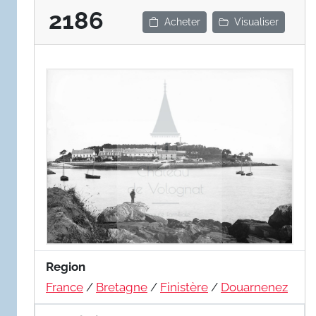
2186
Acheter
Visualiser
Region
France
/
Bretagne
/
Finistère
/
Douarnenez