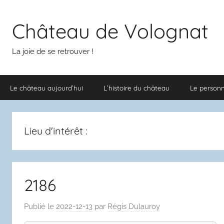
Aller
au
Château de Volognat
contenu
La joie de se retrouver !
Le château aujourd’hui
L’histoire du château
Le person
Lieu d'intérêt :
2186
Publié le
2022-12-13
par
Régis Dulauroy