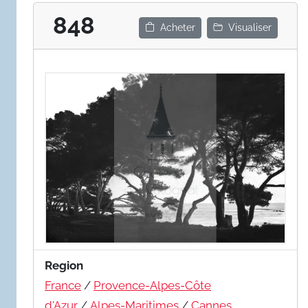
848
Acheter
Visualiser
Region
France
/
Provence-Alpes-Côte
d'Azur
/
Alpes-Maritimes
/
Cannes