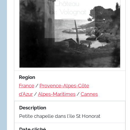
Region
France
/
Provence-Alpes-Côte
d'Azur
/
Alpes-Maritimes
/
Cannes
Description
Petite chapelle dans l'ile St Honorat
Date cliché