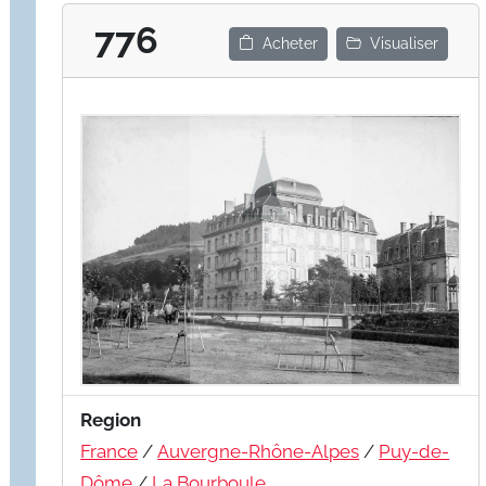
776
Acheter
Visualiser
Region
France
/
Auvergne-Rhône-Alpes
/
Puy-de-
Dôme
/
La Bourboule