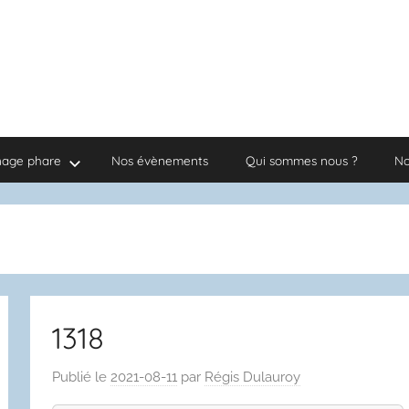
nage phare
Nos évènements
Qui sommes nous ?
No
1318
Publié le
2021-08-11
par
Régis Dulauroy