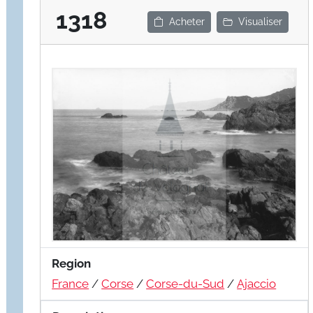
1318
Acheter
Visualiser
Region
France
/
Corse
/
Corse-du-Sud
/
Ajaccio