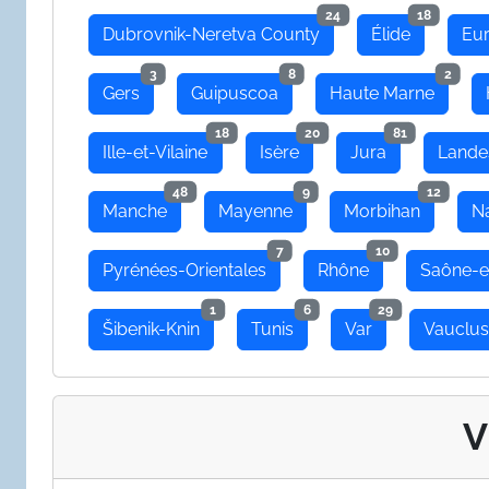
24
18
Dubrovnik-Neretva County
Élide
Eu
3
8
2
Gers
Guipuscoa
Haute Marne
18
20
81
Ille-et-Vilaine
Isère
Jura
Lande
48
9
12
Manche
Mayenne
Morbihan
N
7
10
Pyrénées-Orientales
Rhône
Saône-e
1
6
29
Šibenik-Knin
Tunis
Var
Vauclu
V