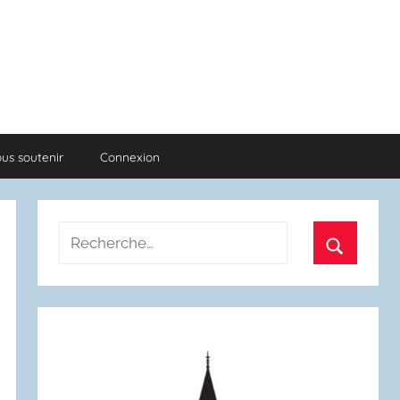
us soutenir
Connexion
Recherche
pour
Recherch
: