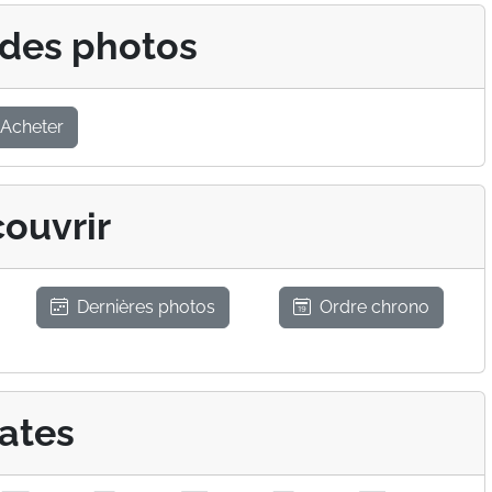
 des photos
Acheter
ouvrir
Dernières photos
Ordre chrono
ates