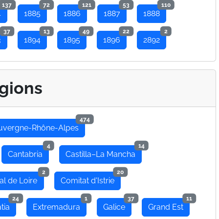
137
72
121
53
110
4
1885
1886
1887
1888
37
13
49
22
2
3
1894
1895
1896
2892
gions
474
uvergne-Rhône-Alpes
4
14
Cantabria
Castilla–La Mancha
2
20
al de Loire
Comitat d'Istrie
24
1
37
11
tia
Extremadura
Galice
Grand Est