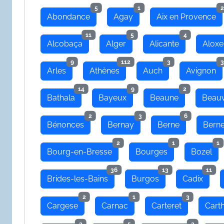
5
1
2
Abondance
Agay
Aix en Provence
11
5
4
Alcobaça
Alger
Alicante
Aloxe
9
112
3
3
Arles
Athènes
Auch
Avignon
14
9
2
Bathala
Bayeux
Beaune
Beauv
2
3
6
Bénonces
Bernay
Berne
Bern
2
1
1
Bourg-en-Bresse
Bourges
Bozel
36
13
11
Brides-les-Bains
Burgos
Cadix
2
1
3
Cargese
Carnac
Carteret
Cart
3
5
3