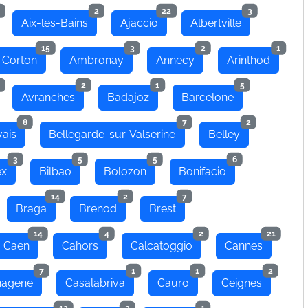
2
22
3
Aix-les-Bains
Ajaccio
Albertville
15
3
2
1
 Corton
Ambronay
Annecy
Arinthod
2
1
5
Avranches
Badajoz
Barcelone
8
7
2
ais
Bellegarde-sur-Valserine
Belley
3
5
5
6
ex
Bilbao
Bolozon
Bonifacio
14
2
7
Braga
Brenod
Brest
14
4
2
21
Caen
Cahors
Calcatoggio
Cannes
7
1
1
2
hagene
Casalabriva
Cauro
Ceignes
12
2
1