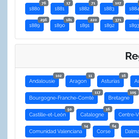
76
17
71
107
1880
1881
1882
1883
188
296
181
220
371
1889
1890
1891
1892
189
Re
102
11
16
Andalousie
Aragon
Asturias
A
117
105
Bourgogne-Franche-Comté
Bretagne
50
16
Castille-et-León
Catalogne
Centre-V
14
64
Comunidad Valenciana
Corse
Dalma