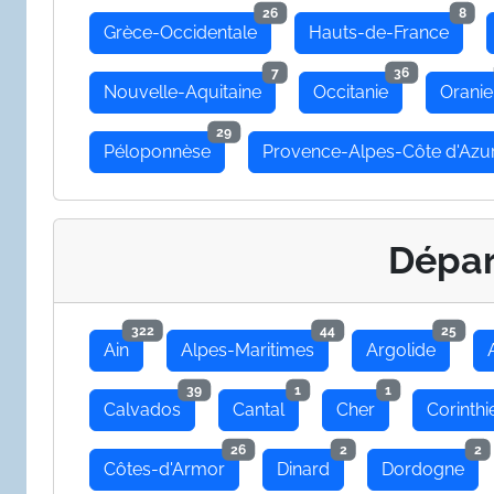
26
8
Grèce-Occidentale
Hauts-de-France
7
36
Nouvelle-Aquitaine
Occitanie
Oranie
29
Péloponnèse
Provence-Alpes-Côte d'Azu
Dépa
322
44
25
Ain
Alpes-Maritimes
Argolide
39
1
1
Calvados
Cantal
Cher
Corinthi
26
2
2
Côtes-d'Armor
Dinard
Dordogne