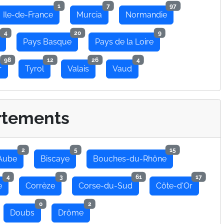
1
7
97
Ile-de-France
Murcia
Normandie
4
20
9
Pays Basque
Pays de la Loire
98
12
26
4
r
Tyrol
Valais
Vaud
rtements
2
5
15
Aube
Biscaye
Bouches-du-Rhône
4
3
61
17
e
Corrèze
Corse-du-Sud
Côte-d'Or
0
2
Doubs
Drôme