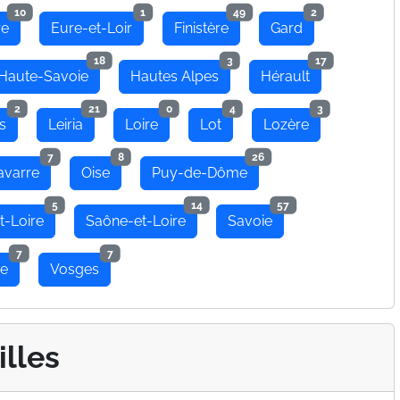
10
1
49
2
re
Eure-et-Loir
Finistère
Gard
18
3
17
Haute-Savoie
Hautes Alpes
Hérault
2
21
0
4
3
s
Leiria
Loire
Lot
Lozère
7
8
26
avarre
Oise
Puy-de-Dôme
5
14
57
t-Loire
Saône-et-Loire
Savoie
7
7
se
Vosges
illes