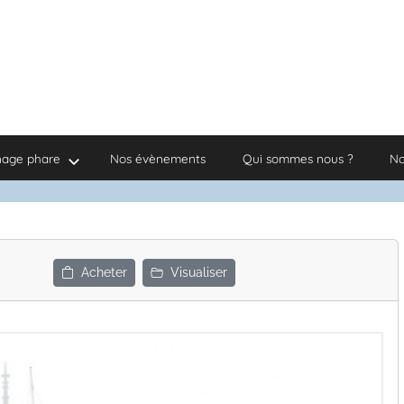
nage phare
Nos évènements
Qui sommes nous ?
No
Acheter
Visualiser