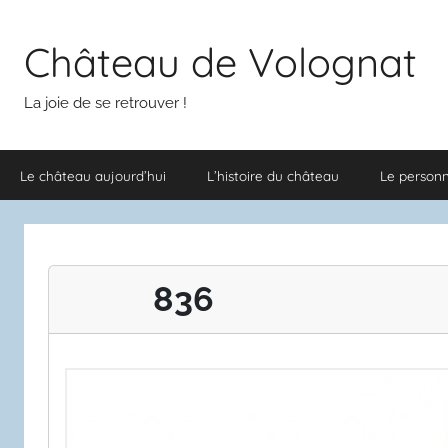
Aller
au
Château de Volognat
contenu
La joie de se retrouver !
Le château aujourd’hui
L’histoire du château
Le person
836