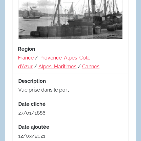
Region
France
/
Provence-Alpes-Côte
d'Azur
/
Alpes-Maritimes
/
Cannes
Description
Vue prise dans le port
Date cliché
27/01/1886
Date ajoutée
12/03/2021