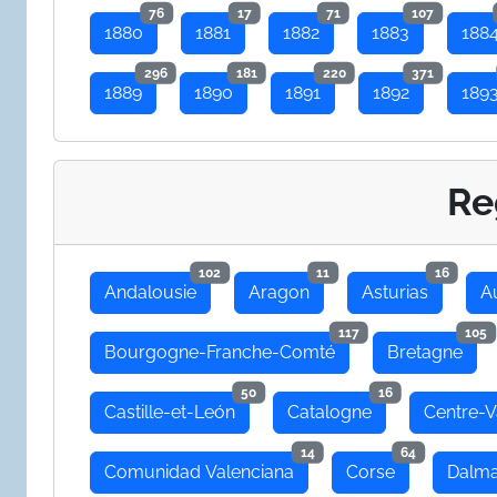
76
17
71
107
1880
1881
1882
1883
188
296
181
220
371
1889
1890
1891
1892
189
Re
102
11
16
Andalousie
Aragon
Asturias
A
117
105
Bourgogne-Franche-Comté
Bretagne
50
16
Castille-et-León
Catalogne
Centre-V
14
64
Comunidad Valenciana
Corse
Dalma