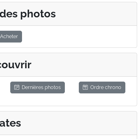
 des photos
Acheter
ouvrir
Dernières photos
Ordre chrono
ates