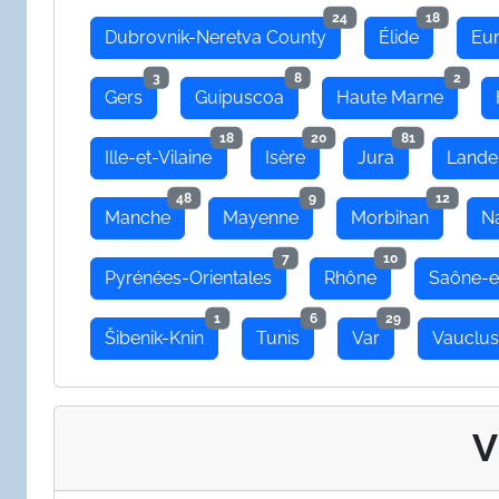
24
18
Dubrovnik-Neretva County
Élide
Eu
3
8
2
Gers
Guipuscoa
Haute Marne
18
20
81
Ille-et-Vilaine
Isère
Jura
Lande
48
9
12
Manche
Mayenne
Morbihan
N
7
10
Pyrénées-Orientales
Rhône
Saône-e
1
6
29
Šibenik-Knin
Tunis
Var
Vauclu
V