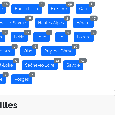
10
1
49
2
re
Eure-et-Loir
Finistère
Gard
18
3
17
Haute-Savoie
Hautes Alpes
Hérault
2
21
0
4
3
s
Leiria
Loire
Lot
Lozère
7
8
26
avarre
Oise
Puy-de-Dôme
5
14
57
t-Loire
Saône-et-Loire
Savoie
7
7
se
Vosges
illes