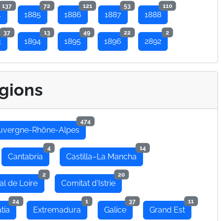
137
72
121
53
110
4
1885
1886
1887
1888
37
13
49
22
2
3
1894
1895
1896
2892
gions
474
uvergne-Rhône-Alpes
4
14
Cantabria
Castilla–La Mancha
2
20
al de Loire
Comitat d'Istrie
24
1
37
11
tia
Extremadura
Galice
Grand Est