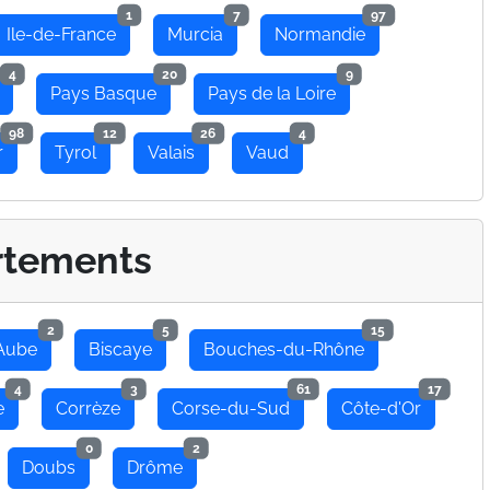
1
7
97
Ile-de-France
Murcia
Normandie
4
20
9
Pays Basque
Pays de la Loire
98
12
26
4
r
Tyrol
Valais
Vaud
rtements
2
5
15
Aube
Biscaye
Bouches-du-Rhône
4
3
61
17
e
Corrèze
Corse-du-Sud
Côte-d'Or
0
2
Doubs
Drôme