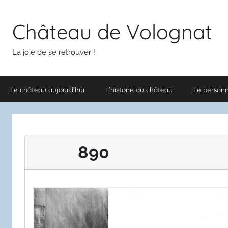
Aller
au
Château de Volognat
contenu
La joie de se retrouver !
Le château aujourd’hui
L’histoire du château
Le person
890