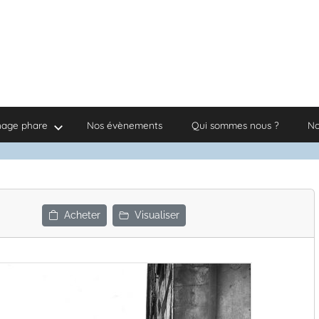
nage phare
Nos évènements
Qui sommes nous ?
No
Acheter
Visualiser