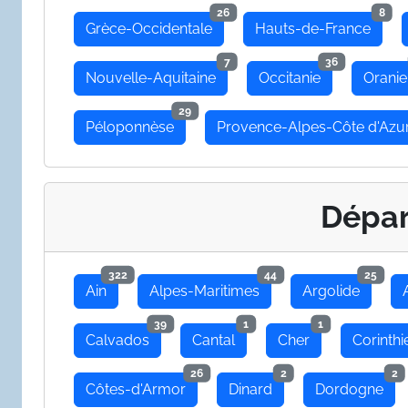
26
8
Grèce-Occidentale
Hauts-de-France
7
36
Nouvelle-Aquitaine
Occitanie
Oranie
29
Péloponnèse
Provence-Alpes-Côte d'Azu
Dépa
322
44
25
Ain
Alpes-Maritimes
Argolide
39
1
1
Calvados
Cantal
Cher
Corinthi
26
2
2
Côtes-d'Armor
Dinard
Dordogne