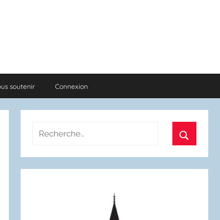
us soutenir
Connexion
Recherche
pour
Recherch
: