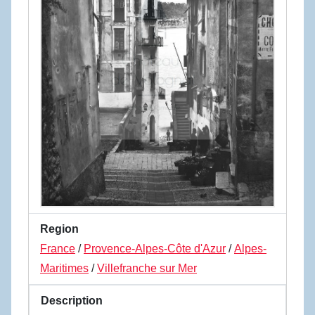
Region
France
/
Provence-Alpes-Côte d'Azur
/
Alpes-
Maritimes
/
Villefranche sur Mer
Description