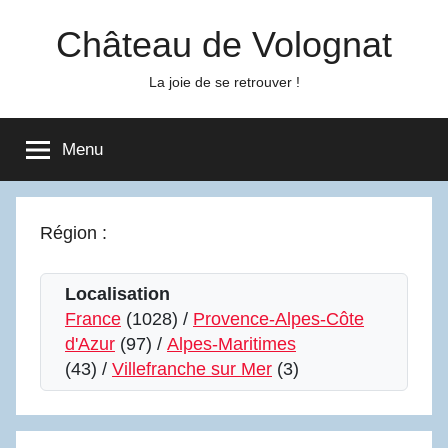
Aller
Château de Volognat
au
contenu
La joie de se retrouver !
Menu
Région :
Localisation
France
(1028) /
Provence-Alpes-Côte
d'Azur
(97) /
Alpes-Maritimes
(43) /
Villefranche sur Mer
(3)