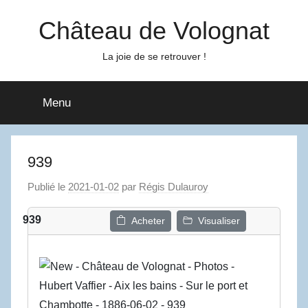
Aller
Château de Volognat
au
contenu
La joie de se retrouver !
Menu
939
Publié le
2021-01-02
par
Régis Dulauroy
939
Acheter
Visualiser