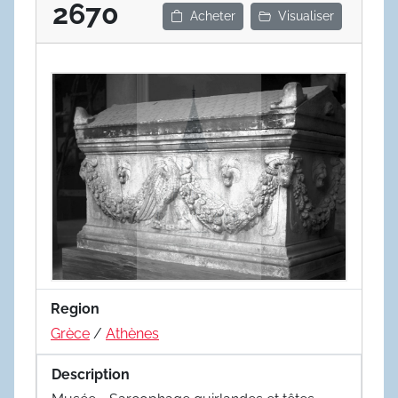
2670
Acheter
Visualiser
Region
Grèce
/
Athènes
Description