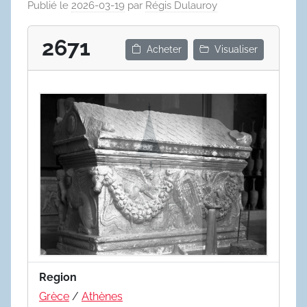
Publié le
2026-03-19
par
Régis Dulauroy
2671
Acheter
Visualiser
Region
Grèce
/
Athènes