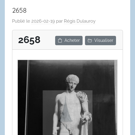
2658
Publié le
2026-02-19
par
Régis Dulauroy
2658
Acheter
Visualiser