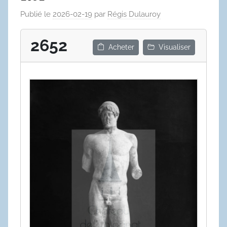
Publié le
2026-02-19
par
Régis Dulauroy
2652
Acheter
Visualiser