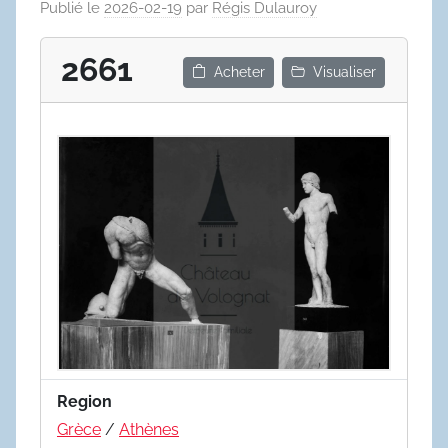
Publié le
2026-02-19
par
Régis Dulauroy
2661
Acheter
Visualiser
Region
Grèce
/
Athènes