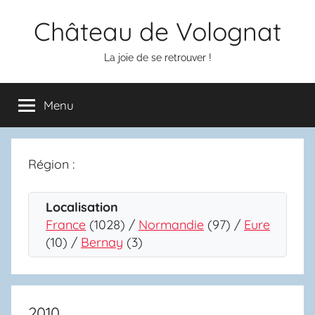
Aller
Château de Volognat
au
contenu
La joie de se retrouver !
Menu
Région :
Localisation
France
(1028) /
Normandie
(97) /
Eure
(10) /
Bernay
(3)
2010