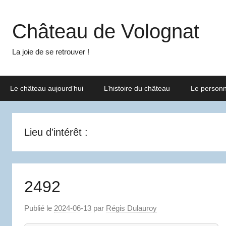
Aller
au
Château de Volognat
contenu
La joie de se retrouver !
Le château aujourd’hui
L’histoire du château
Le person
Lieu d'intérêt :
2492
Publié le
2024-06-13
par
Régis Dulauroy