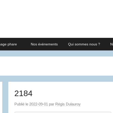
nage phare
Nos évènements
Qui sommes nous ?
N
2184
Publié le
2022-09-01
par
Régis Dulauroy