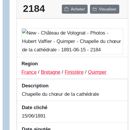
2184
Acheter
Visualiser
Region
France
/
Bretagne
/
Finistère
/
Quimper
Description
Chapelle du chœur de la cathédrale
Date cliché
15/06/1891
Date ajoutée