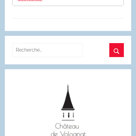
Recherche
pour
Recherc
: