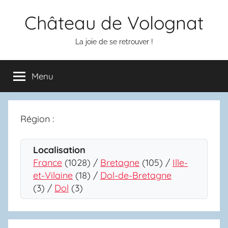
Aller
Château de Volognat
au
contenu
La joie de se retrouver !
Menu
Région :
Localisation
France
(1028) /
Bretagne
(105) /
Ille-
et-Vilaine
(18) /
Dol-de-Bretagne
(3) /
Dol
(3)