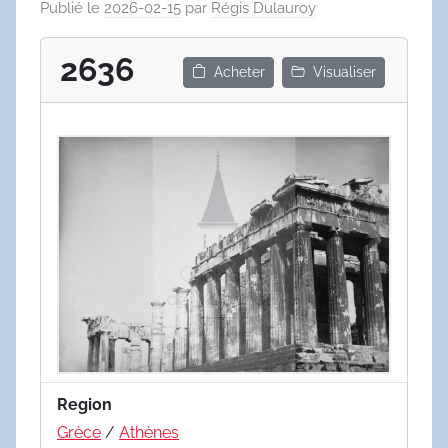
Publié le
2026-02-15
par
Régis Dulauroy
2636
Acheter
Visualiser
Region
Grèce
/
Athènes