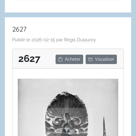
2627
Publié le
2026-02-15
par
Régis Dulauroy
2627
Acheter
Visualiser