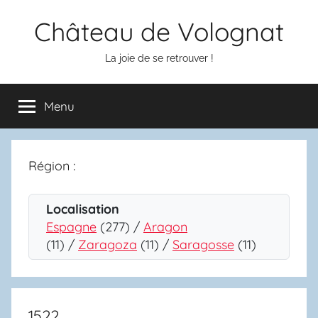
Aller
Château de Volognat
au
contenu
La joie de se retrouver !
Menu
Région :
Localisation
Espagne
(277) /
Aragon
(11) /
Zaragoza
(11) /
Saragosse
(11)
1522