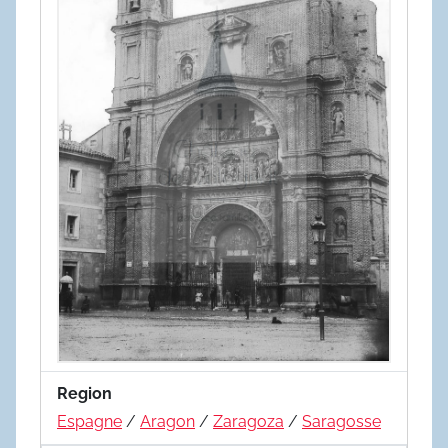
Region
Espagne
/
Aragon
/
Zaragoza
/
Saragosse