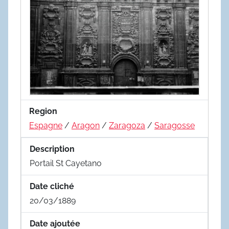
Region
Espagne
/
Aragon
/
Zaragoza
/
Saragosse
Description
Portail St Cayetano
Date cliché
20/03/1889
Date ajoutée