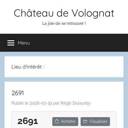
Aller
Château de Volognat
au
contenu
La joie de se retrouver !
Menu
Lieu d'intérêt :
2691
Publié le
2026-03-19
par
Régis Dulauroy
2691
Acheter
Visualiser