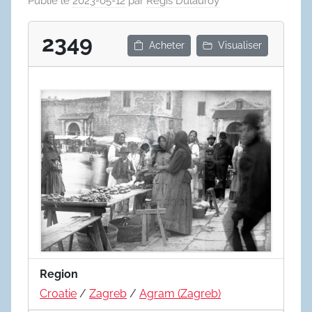
Publié le
2023-05-12
par
Régis Dulauroy
2349
Acheter
Visualiser
Region
Croatie
/
Zagreb
/
Agram (Zagreb)