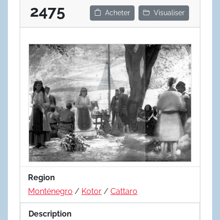
2475
Acheter
Visualiser
Region
Monténegro
/
Kotor
/
Cattaro
Description