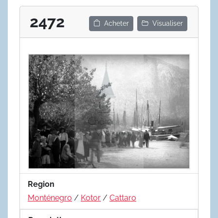
2472
Acheter
Visualiser
Region
Monténegro
/
Kotor
/
Cattaro