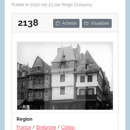
Publié le
2022-09-23
par
Régis Dulauroy
2138
Acheter
Visualiser
Region
France
/
Bretagne
/
Côtes-