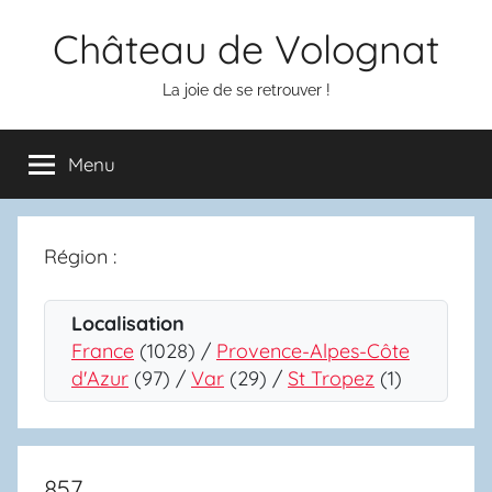
Aller
Château de Volognat
au
contenu
La joie de se retrouver !
Menu
Région :
Localisation
France
(1028) /
Provence-Alpes-Côte
d'Azur
(97) /
Var
(29) /
St Tropez
(1)
857