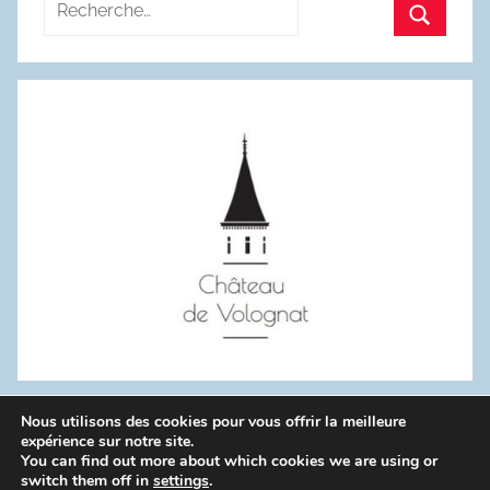
pour
Recherc
:
Nous utilisons des cookies pour vous offrir la meilleure
WordPress Theme: Donovan by ThemeZee.
expérience sur notre site.
You can find out more about which cookies we are using or
switch them off in
settings
.