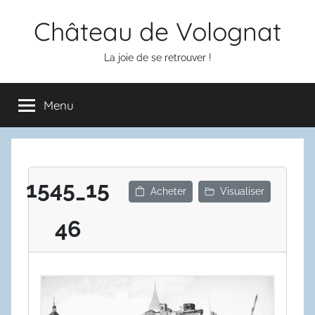
Aller
Château de Volognat
au
contenu
La joie de se retrouver !
Menu
1545_15
Acheter
Visualiser
46