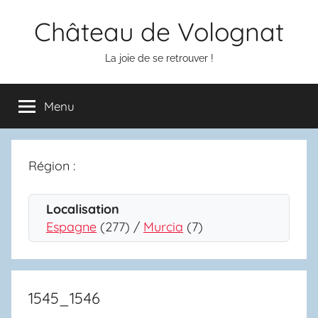
Aller
Château de Volognat
au
contenu
La joie de se retrouver !
Menu
Région :
Localisation
Espagne
(277) /
Murcia
(7)
1545_1546