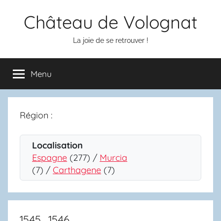
Aller
Château de Volognat
au
contenu
La joie de se retrouver !
Menu
Région :
Localisation
Espagne
(277) /
Murcia
(7) /
Carthagene
(7)
1545_1546