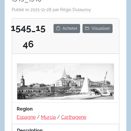
Publié le
2021-11-28
par
Régis Dulauroy
1545_15
Acheter
Visualiser
46
Region
Espagne
/
Murcia
/
Carthagene
Description