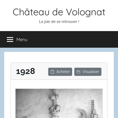
Aller
Château de Volognat
au
contenu
La joie de se retrouver !
Menu
1928
Acheter
Visualiser