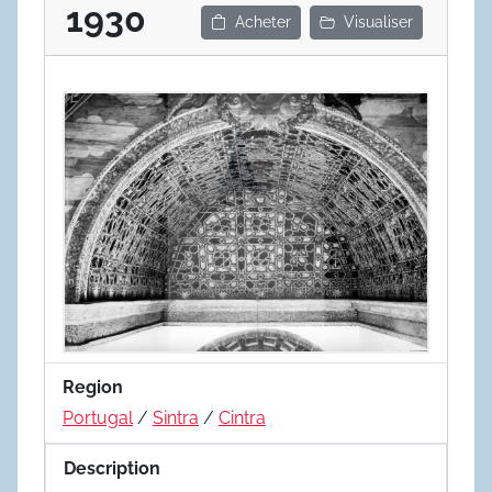
1930
Acheter
Visualiser
Region
Portugal
/
Sintra
/
Cintra
Description