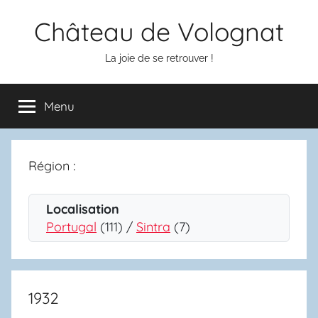
Aller
Château de Volognat
au
contenu
La joie de se retrouver !
Menu
Région :
Localisation
Portugal
(111) /
Sintra
(7)
1932