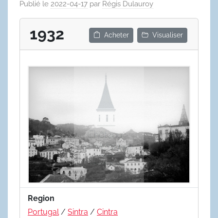
Publié le
2022-04-17
par
Régis Dulauroy
1932
Acheter
Visualiser
Region
Portugal
/
Sintra
/
Cintra