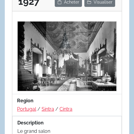
1927
Acheter
Visualiser
Region
Portugal
/
Sintra
/
Cintra
Description
Le grand salon