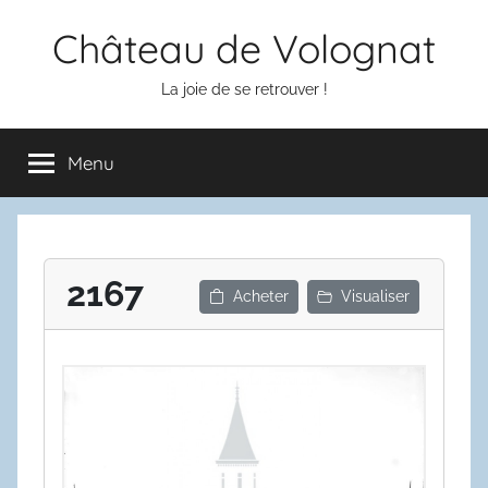
Aller
Château de Volognat
au
contenu
La joie de se retrouver !
Menu
2167
Acheter
Visualiser