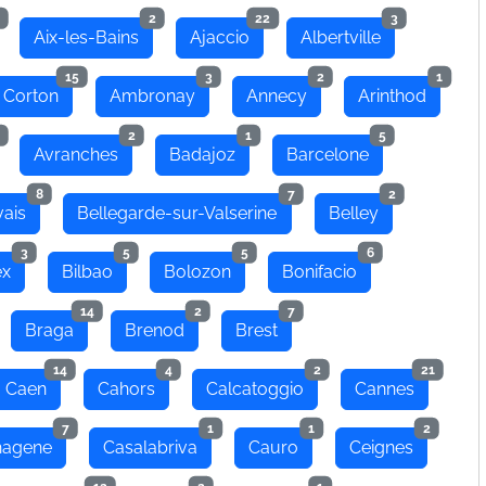
2
22
3
Aix-les-Bains
Ajaccio
Albertville
15
3
2
1
 Corton
Ambronay
Annecy
Arinthod
2
1
5
Avranches
Badajoz
Barcelone
8
7
2
ais
Bellegarde-sur-Valserine
Belley
3
5
5
6
ex
Bilbao
Bolozon
Bonifacio
14
2
7
Braga
Brenod
Brest
14
4
2
21
Caen
Cahors
Calcatoggio
Cannes
7
1
1
2
hagene
Casalabriva
Cauro
Ceignes