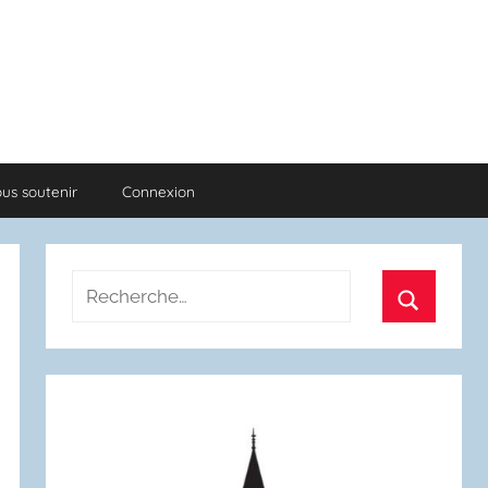
us soutenir
Connexion
Recherche
pour
Recherch
: