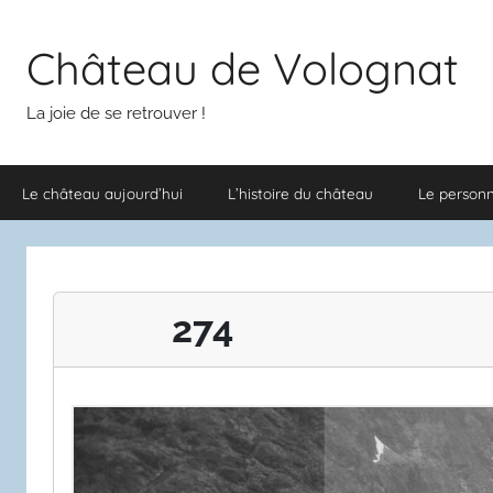
Aller
au
Château de Volognat
contenu
La joie de se retrouver !
Le château aujourd’hui
L’histoire du château
Le person
274