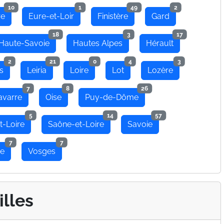
10
1
49
2
re
Eure-et-Loir
Finistère
Gard
18
3
17
Haute-Savoie
Hautes Alpes
Hérault
2
21
0
4
3
s
Leiria
Loire
Lot
Lozère
7
8
26
avarre
Oise
Puy-de-Dôme
5
14
57
t-Loire
Saône-et-Loire
Savoie
7
7
se
Vosges
illes