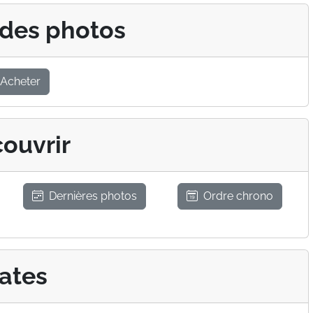
 des photos
Acheter
ouvrir
Dernières photos
Ordre chrono
ates