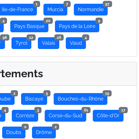
1
7
97
Ile-de-France
Murcia
Normandie
4
20
9
Pays Basque
Pays de la Loire
98
12
26
4
r
Tyrol
Valais
Vaud
rtements
2
5
15
Aube
Biscaye
Bouches-du-Rhône
4
3
61
17
e
Corrèze
Corse-du-Sud
Côte-d'Or
0
2
Doubs
Drôme