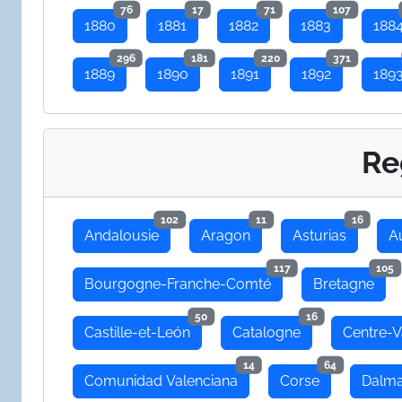
76
17
71
107
1880
1881
1882
1883
188
296
181
220
371
1889
1890
1891
1892
189
Re
102
11
16
Andalousie
Aragon
Asturias
A
117
105
Bourgogne-Franche-Comté
Bretagne
50
16
Castille-et-León
Catalogne
Centre-V
14
64
Comunidad Valenciana
Corse
Dalma