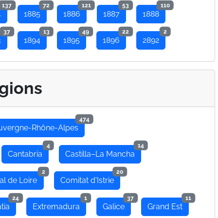
137
72
121
53
110
4
1885
1886
1887
1888
37
13
49
22
2
3
1894
1895
1896
2892
gions
474
uvergne-Rhône-Alpes
4
14
Cantabria
Castilla–La Mancha
2
20
al de Loire
Comitat d'Istrie
24
1
37
11
tia
Extremadura
Galice
Grand Est