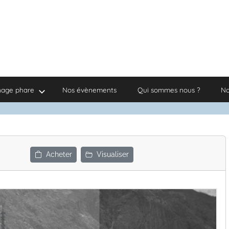
nage phare
Nos évènements
Qui sommes nous ?
No
Acheter
Visualiser