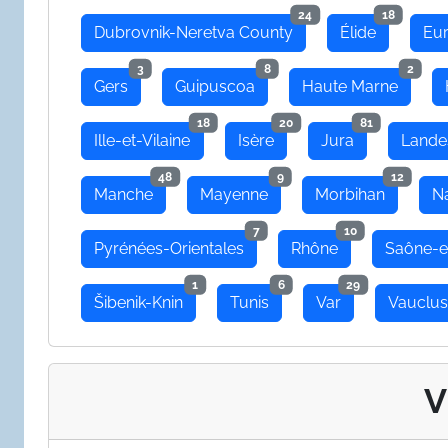
24
18
Dubrovnik-Neretva County
Élide
Eu
3
8
2
Gers
Guipuscoa
Haute Marne
18
20
81
Ille-et-Vilaine
Isère
Jura
Lande
48
9
12
Manche
Mayenne
Morbihan
N
7
10
Pyrénées-Orientales
Rhône
Saône-e
1
6
29
Šibenik-Knin
Tunis
Var
Vauclu
V