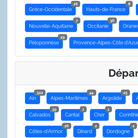
26
8
Grèce-Occidentale
Hauts-de-France
7
36
Nouvelle-Aquitaine
Occitanie
Oranie
29
Péloponnèse
Provence-Alpes-Côte d'Azu
Dépa
322
44
25
Ain
Alpes-Maritimes
Argolide
39
1
1
Calvados
Cantal
Cher
Corinthi
26
2
2
Côtes-d'Armor
Dinard
Dordogne