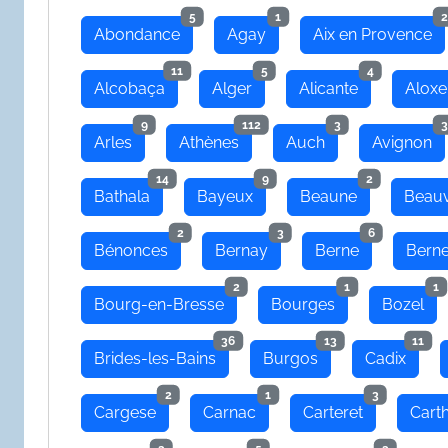
5
1
2
Abondance
Agay
Aix en Provence
11
5
4
Alcobaça
Alger
Alicante
Aloxe
9
112
3
3
Arles
Athènes
Auch
Avignon
14
9
2
Bathala
Bayeux
Beaune
Beauv
2
3
6
Bénonces
Bernay
Berne
Bern
2
1
1
Bourg-en-Bresse
Bourges
Bozel
36
13
11
Brides-les-Bains
Burgos
Cadix
2
1
3
Cargese
Carnac
Carteret
Cart