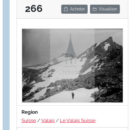
266
Acheter
Visualiser
Region
Suisse
/
Valais
/
Le Valais Suisse