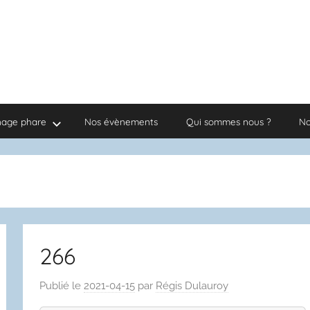
nage phare
Nos évènements
Qui sommes nous ?
No
266
Publié le
2021-04-15
par
Régis Dulauroy