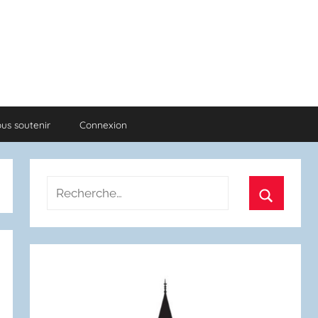
us soutenir
Connexion
Recherche
pour
Recherch
: