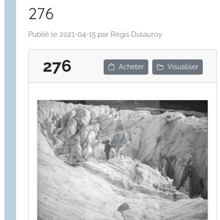
276
Publié le
2021-04-15
par
Régis Dulauroy
276
Acheter
Visualiser