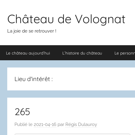
Aller
au
Château de Volognat
contenu
La joie de se retrouver !
Le château aujourd’hui
L’histoire du château
Le person
Lieu d'intérêt :
265
Publié le
2021-04-16
par
Régis Dulauroy