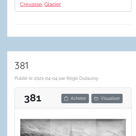
Crevasse
,
Glacier
381
Publié le
2021-04-04
par
Régis Dulauroy
381
Acheter
Visualiser