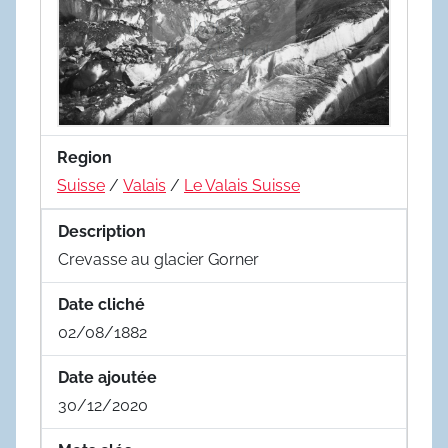
Region
Suisse
/
Valais
/
Le Valais Suisse
Description
Crevasse au glacier Gorner
Date cliché
02/08/1882
Date ajoutée
30/12/2020