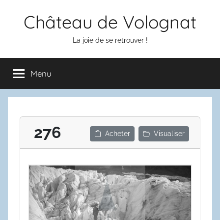
Aller
Château de Volognat
au
contenu
La joie de se retrouver !
Menu
276
Acheter
Visualiser