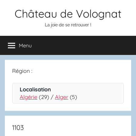
Aller
Château de Volognat
au
contenu
La joie de se retrouver !
Menu
Région :
Localisation
Algérie
(29) /
Alger
(5)
1103