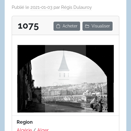
Publié le
2021-01-03
par
Régis Dulauroy
1075
Acheter
Visualiser
Region
Algérie
/
Alger