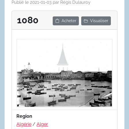
Publié le
2021-01-03
par
Régis Dulauroy
1080
Acheter
Visualiser
Region
Algérie
/
Alger