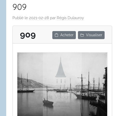
909
Publié le
2021-02-28
par
Régis Dulauroy
909
Acheter
Visualiser