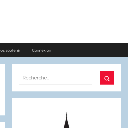
us soutenir
Connexion
Recherche
pour
Recherch
: