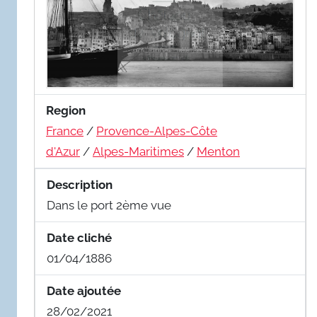
Region
France
/
Provence-Alpes-Côte
d'Azur
/
Alpes-Maritimes
/
Menton
Description
Dans le port 2ème vue
Date cliché
01/04/1886
Date ajoutée
28/02/2021