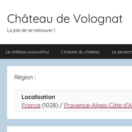
Aller
au
Château de Volognat
contenu
La joie de se retrouver !
Le château aujourd’hui
L’histoire du château
Le person
Région :
Localisation
France
(1028) /
Provence-Alpes-Côte d'A