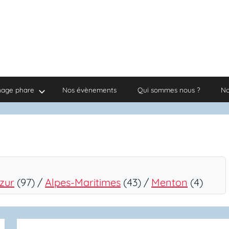
nage phare
Nos évènements
Qui sommes nous ?
No
zur
(97) /
Alpes-Maritimes
(43) /
Menton
(4)