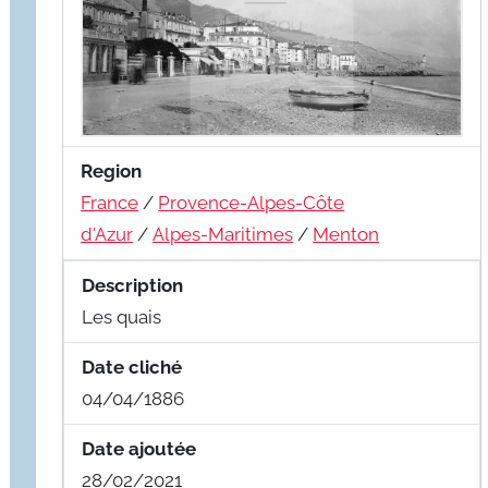
Region
France
/
Provence-Alpes-Côte
d'Azur
/
Alpes-Maritimes
/
Menton
Description
Les quais
Date cliché
04/04/1886
Date ajoutée
28/02/2021