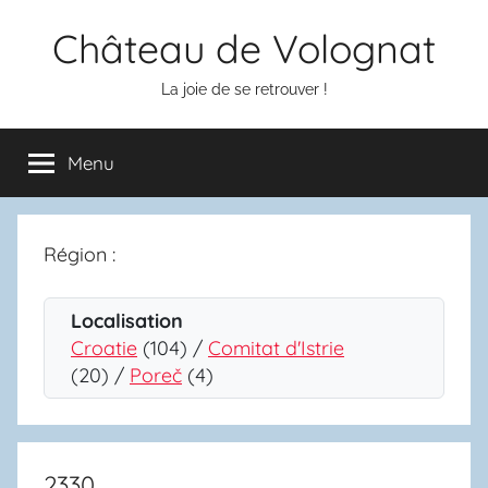
Aller
Château de Volognat
au
contenu
La joie de se retrouver !
Menu
Région :
Localisation
Croatie
(104) /
Comitat d'Istrie
(20) /
Poreč
(4)
2330