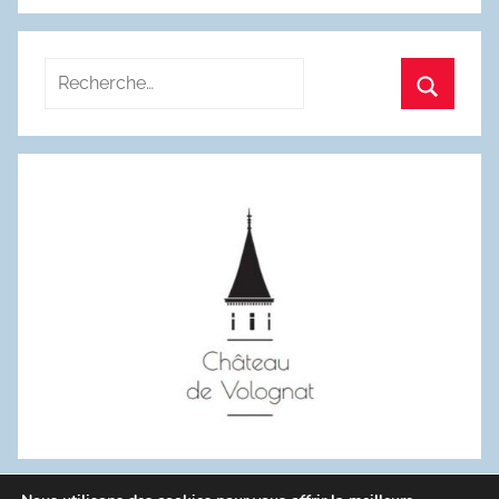
Recherche
pour
Recherc
: