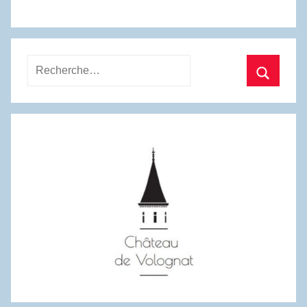
Recherche
pour
Recherc
: