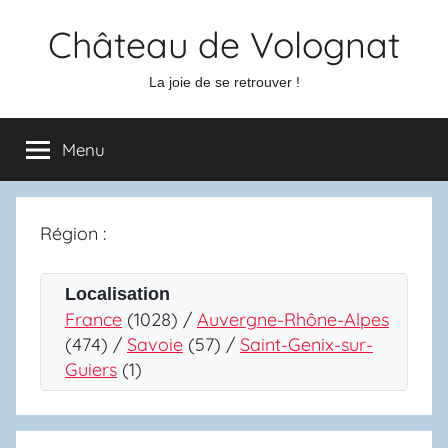
Aller
Château de Volognat
au
contenu
La joie de se retrouver !
Menu
Région :
Localisation
France
(1028) /
Auvergne-Rhône-Alpes
(474) /
Savoie
(57) /
Saint-Genix-sur-
Guiers
(1)