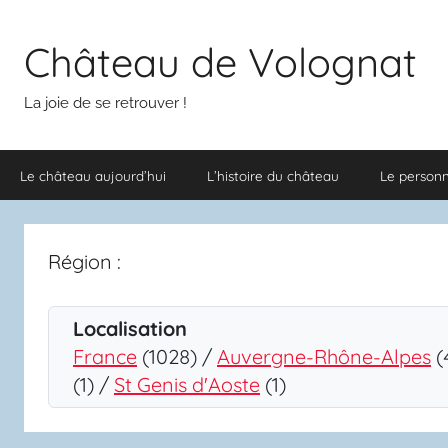
Aller
au
Château de Volognat
contenu
La joie de se retrouver !
Le château aujourd’hui
L’histoire du château
Le person
Région :
Localisation
France
(1028) /
Auvergne-Rhône-Alpes
(
(1) /
St Genis d'Aoste
(1)