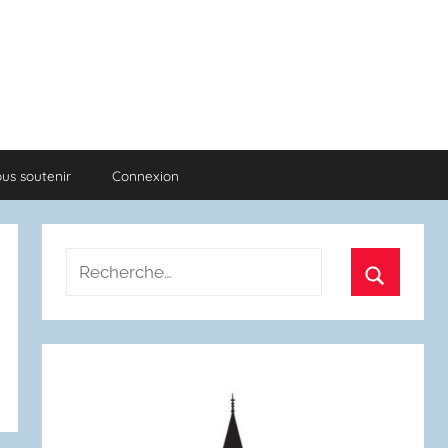
us soutenir
Connexion
Recherche
pour
Recherch
: