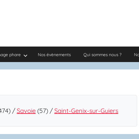
nage phare
Nos évènements
Qui sommes nous ?
No
474) /
Savoie
(57) /
Saint-Genix-sur-Guiers