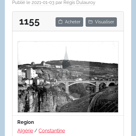
Publié le
2021-01-03
par
Régis Dulauroy
1155
Acheter
Visualiser
Region
Algérie
/
Constantine