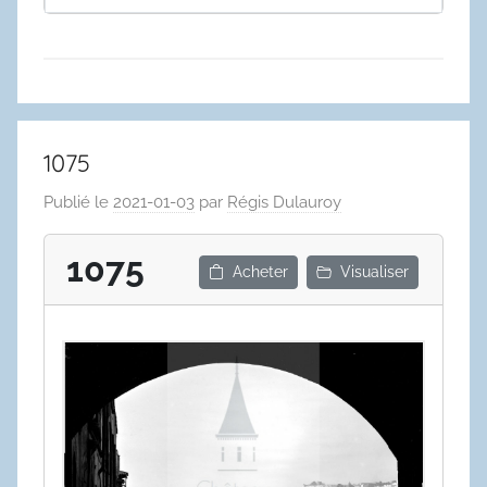
1075
Publié le
2021-01-03
par
Régis Dulauroy
1075
Acheter
Visualiser