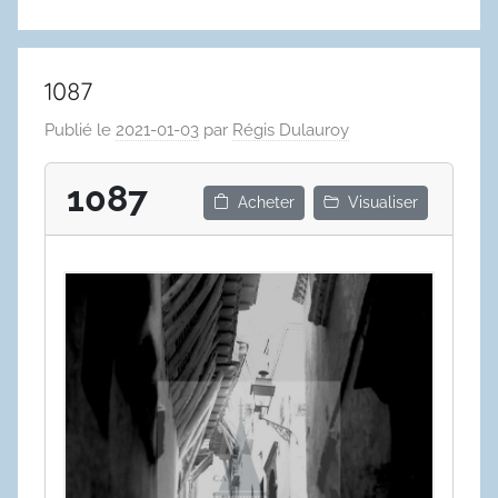
1087
Publié le
2021-01-03
par
Régis Dulauroy
1087
Acheter
Visualiser