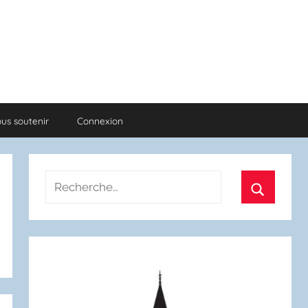
us soutenir
Connexion
Recherche
pour
Recherch
: