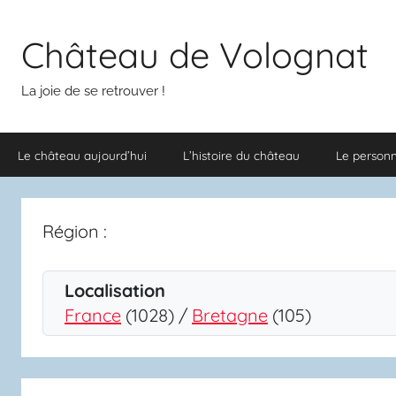
Aller
au
Château de Volognat
contenu
La joie de se retrouver !
Le château aujourd’hui
L’histoire du château
Le person
Région :
Localisation
France
(1028) /
Bretagne
(105)