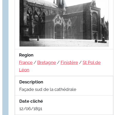
Region
France
/
Bretagne
/
Finistère
/
St Pol de
Léon
Description
Façade sud de la cathédrale
Date cliché
12/06/1891