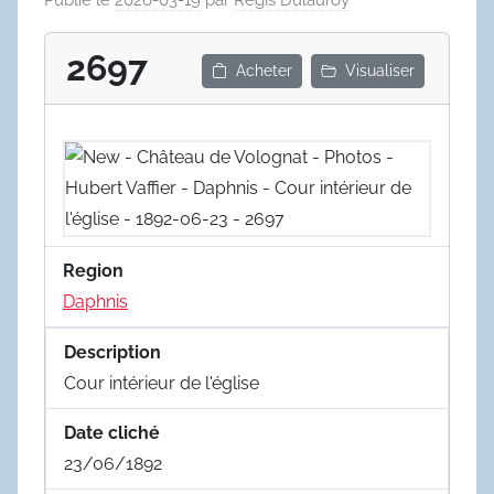
Publié le
2026-03-19
par
Régis Dulauroy
2697
Acheter
Visualiser
Region
Daphnis
Description
Cour intérieur de l'église
Date cliché
23/06/1892