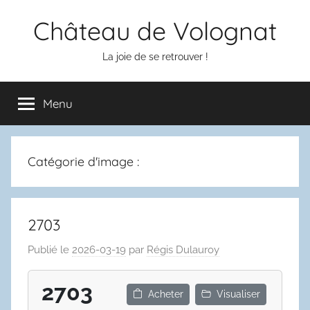
Aller
Château de Volognat
au
contenu
La joie de se retrouver !
Menu
Catégorie d'image :
2703
Publié le
2026-03-19
par
Régis Dulauroy
2703
Acheter
Visualiser