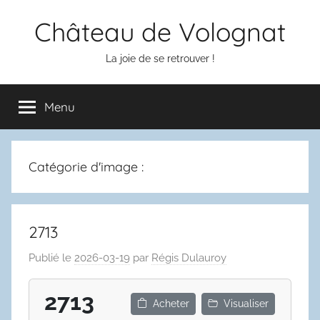
Aller
Château de Volognat
au
contenu
La joie de se retrouver !
Menu
Catégorie d'image :
2713
Publié le
2026-03-19
par
Régis Dulauroy
2713
Acheter
Visualiser