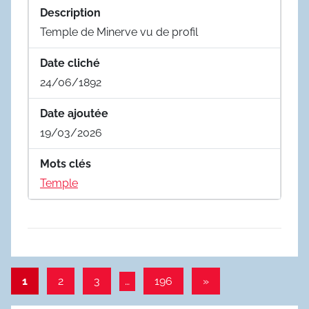
Description
Temple de Minerve vu de profil
Date cliché
24/06/1892
Date ajoutée
19/03/2026
Mots clés
Temple
Pagination
Articles
1
2
3
…
196
»
suivants
des