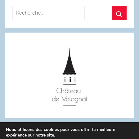
publications
Recherche
pour
Recherc
:
Nous utilisons des cookies pour vous offrir la meilleure
WordPress Theme: Donovan by ThemeZee.
expérience sur notre site.