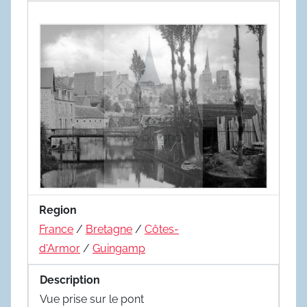
Region
France
/
Bretagne
/
Côtes-
d'Armor
/
Guingamp
Description
Vue prise sur le pont