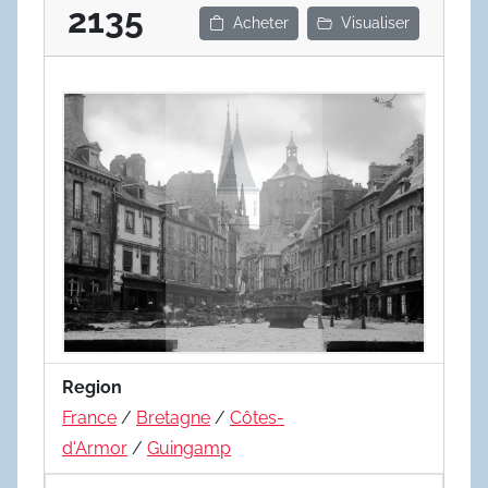
2135
Acheter
Visualiser
Region
France
/
Bretagne
/
Côtes-
d'Armor
/
Guingamp