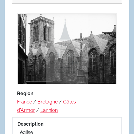
Region
France
/
Bretagne
/
Côtes-
d'Armor
/
Lannion
Description
L'église