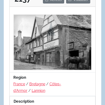
Region
France
/
Bretagne
/
Côtes-
d'Armor
/
Lannion
Description