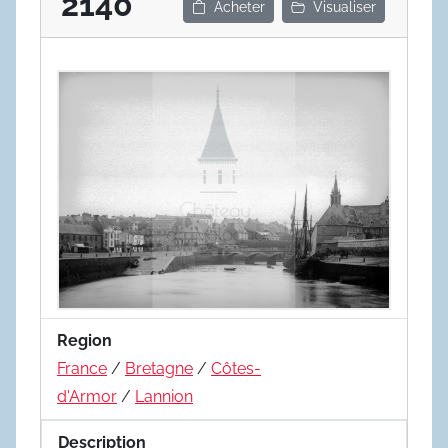
2140
Acheter
Visualiser
Region
France
/
Bretagne
/
Côtes-
d'Armor
/
Lannion
Description