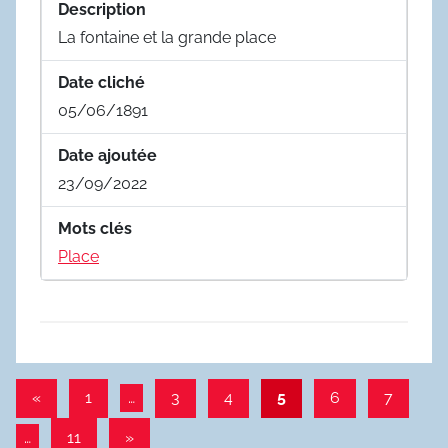
Description
La fontaine et la grande place
Date cliché
05/06/1891
Date ajoutée
23/09/2022
Mots clés
Place
Pagination
Publications
«
1
…
3
4
5
6
7
précédentes
des
Articles
…
11
»