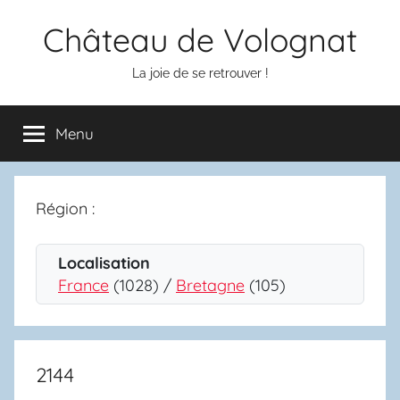
Aller
Château de Volognat
au
contenu
La joie de se retrouver !
Menu
Région :
Localisation
France
(1028) /
Bretagne
(105)
2144