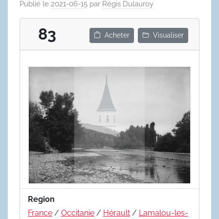
Publié le
2021-06-15
par
Régis Dulauroy
83
Acheter
Visualiser
Region
France
/
Occitanie
/
Hérault
/
Lamalou-les-