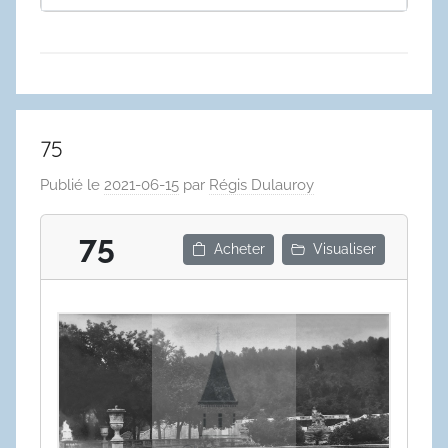
75
Publié le
2021-06-15
par
Régis Dulauroy
75
Acheter
Visualiser