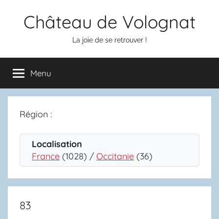
Aller
Château de Volognat
au
contenu
La joie de se retrouver !
Menu
Région :
Localisation
France
(1028) /
Occitanie
(36)
83