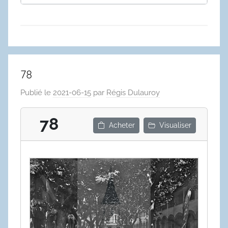
78
Publié le
2021-06-15
par
Régis Dulauroy
78
Acheter
Visualiser