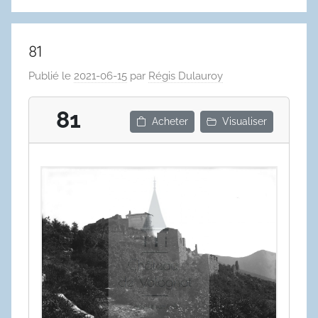
81
Publié le
2021-06-15
par
Régis Dulauroy
81
Acheter
Visualiser