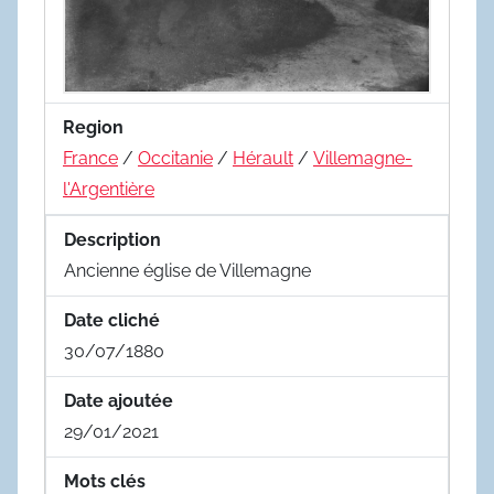
Region
France
/
Occitanie
/
Hérault
/
Villemagne-
l'Argentière
Description
Ancienne église de Villemagne
Date cliché
30/07/1880
Date ajoutée
29/01/2021
Mots clés