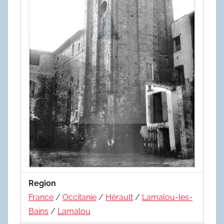
Region
France
/
Occitanie
/
Hérault
/
Lamalou-les-
Bains
/
Lamalou